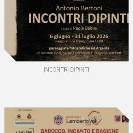
INCONTRI DIPINTI